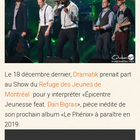
Le 18 décembre dernier,
Dramatik
prenait part
au Show du
Refuge des Jeunes de
Montréal
pour y interpréter «Épicentre
Jeunesse feat.
Dan Bigras
», pièce inédite de
son prochain album «Le Phénix» à paraître en
2019.